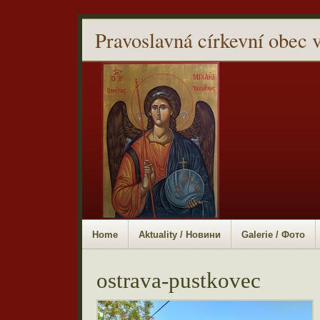
Pravoslavná církevní obec 
Home
Aktuality / Новини
Galerie / Фото
ostrava-pustkovec