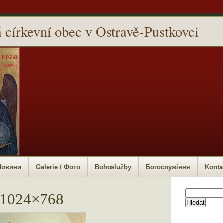
 církevní obec v Ostravě-Pustkovci
 Новини
Galerie / Фото
Bohoslužby
Богослужіння
Konta
Vyhledávání
-1024×768