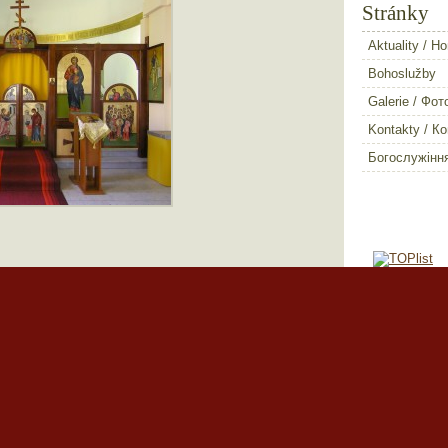
Stránky
Aktuality / Н
Bohoslužby
Galerie / Фот
Kontakty / К
Богослужінн