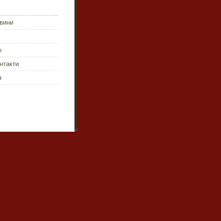
овини
о
онтакти
я