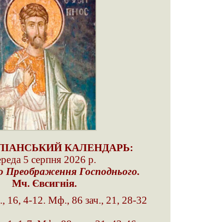
ІАНСЬКИЙ КАЛЕНДАРЬ:
ереда 5
серпня
2026 p.
о Преображення Господнього.
Мч. Євсигнiя.
., 16, 4-12. Мф., 86 зач., 21, 28-32