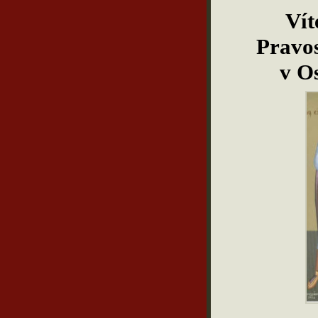
Vít
Pravos
v O