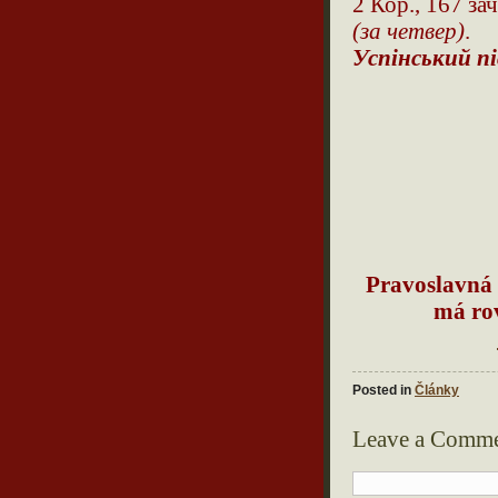
2 Кор., 167 зач
(за четвер)
.
Успінський пі
Pravoslavná 
má ro
Posted in
Články
Leave a Comm