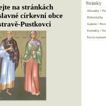
Stránky
ejte na stránkách
Aktuality / Н
lavné církevní obce
Bohoslužby
stravě-Pustkovci
Galerie / Фот
Kontakty / К
Богослужінн