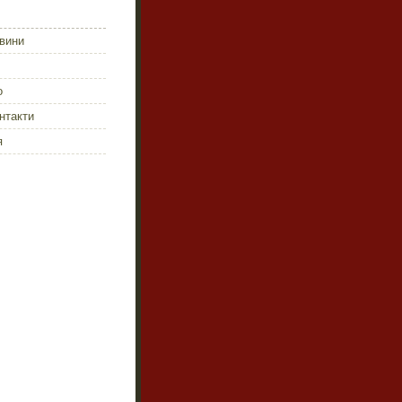
овини
о
онтакти
я