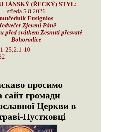
LIÁNSKÝ (ŘECKÝ) STYL:
středa 5.8.2026
mučedník Eusignios
ředvečer Zjevení Páně
u před svátkem Zesnutí přesvaté
Bohorodice
1:1-25;2:1-10
-32
скаво просимо
а сайт громади
ославної Церкви
в
траві-Пустковцi