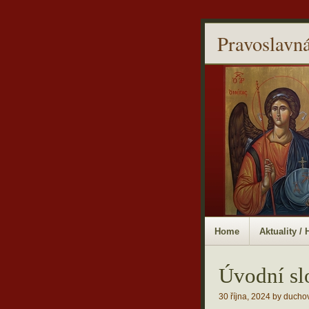
Pravoslavná
Home
Aktuality /
Úvodní sl
30 října, 2024 by ducho