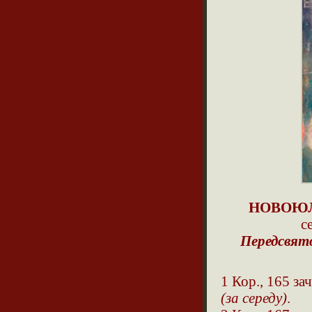
НОВОЮЛ
с
Передсвят
1 Кор., 165 зач
(за середу)
.