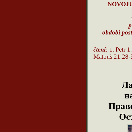
NOVOJU
p
období post
čtení:
1. Petr 
Matouš 21:28
Ла
н
Прав
Ос