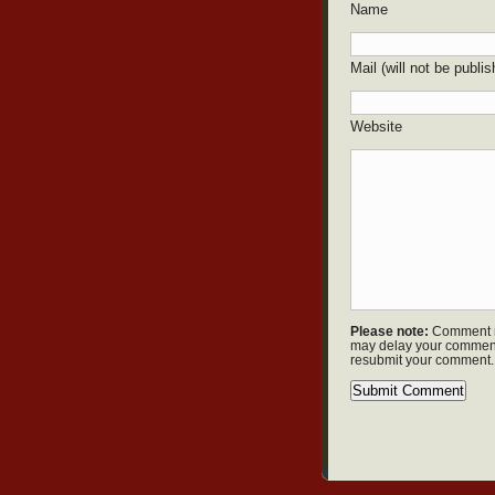
Name
Mail (will not be publi
Website
Please note:
Comment m
may delay your comment
resubmit your comment.