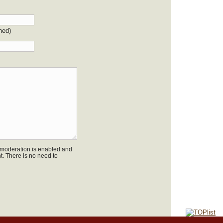
shed)
oderation is enabled and
. There is no need to