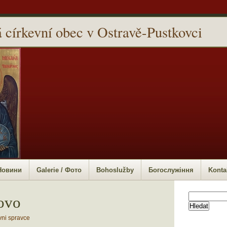
 církevní obec v Ostravě-Pustkovci
 Новини
Galerie / Фото
Bohoslužby
Богослужіння
Konta
Vyhledávání
ovo
vni spravce